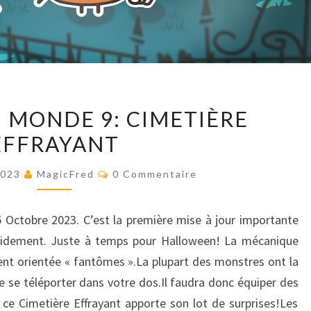
MICRO
– MONDE 9: CIMETIÈRE
RPG
EFFRAYANT
–
MONDE
Commentaires
2023
MagicFred
0 Commentaire
9:
CIMETIÈRE
 Octobre 2023. C’est la première mise à jour importante
EFFRAYANT
rapidement. Juste à temps pour Halloween! La mécanique
nt orientée « fantômes ».La plupart des monstres ont la
e se téléporter dans votre dos.Il faudra donc équiper des
e Cimetière Effrayant apporte son lot de surprises!Les