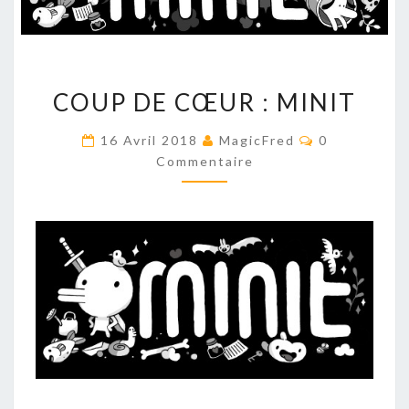
COUP
COUP DE CŒUR : MINIT
DE
CŒUR
Commentair
16 Avril 2018
MagicFred
0
:
Commentaire
MINIT