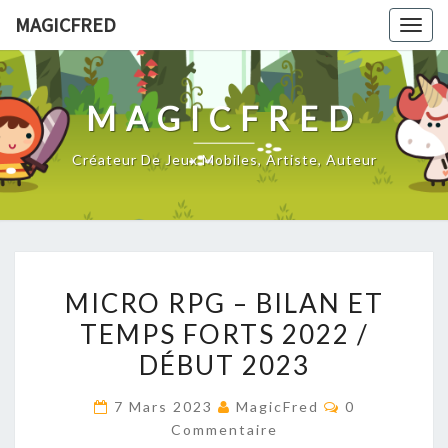
Skip
MAGICFRED
Togg
to
navig
content
MAGICFRED
Créateur De Jeux Mobiles, Artiste, Auteur
MICRO
MICRO RPG – BILAN ET
RPG
TEMPS FORTS 2022 /
–
DÉBUT 2023
BILAN
ET
Commentaire
7 Mars 2023
MagicFred
0
TEMPS
Commentaire
FORTS