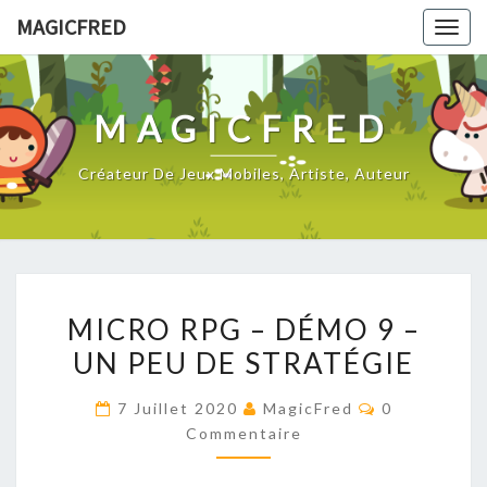
Skip
MAGICFRED
Togg
to
navig
content
MAGICFRED
Créateur De Jeux Mobiles, Artiste, Auteur
MICRO
MICRO RPG – DÉMO 9 –
RPG
UN PEU DE STRATÉGIE
–
DÉMO
Commentair
7 Juillet 2020
MagicFred
0
9
Commentaire
–
UN