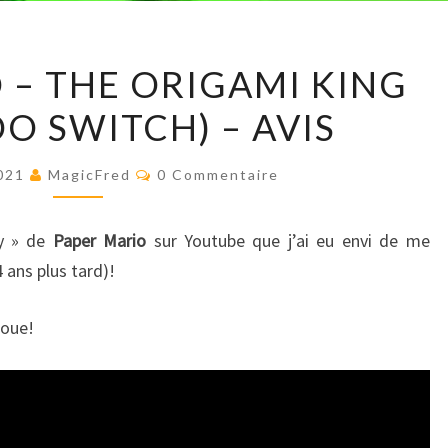
PAPER
 – THE ORIGAMI KING
MARIO
O SWITCH) – AVIS
–
THE
Commentaires
ORIGAMI
2021
MagicFred
0 Commentaire
KING
(NINTENDO
ay » de
Paper Mario
sur Youtube que j’ai eu envi de me
SWITCH)
 ans plus tard)!
–
AVIS
joue!