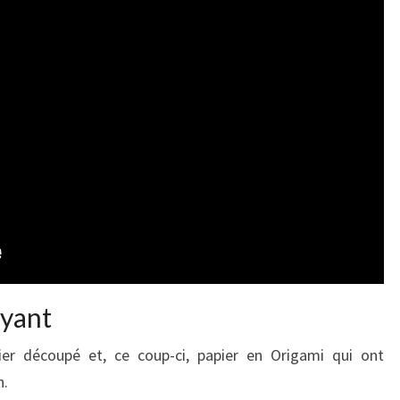
oyant
pier découpé et, ce coup-ci, papier en Origami qui ont
n.