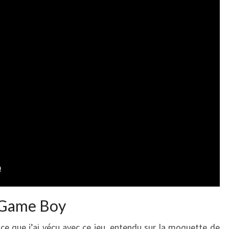
r Game Boy
ce que j’ai vécu avec ce jeu, entendu sur la moquette de