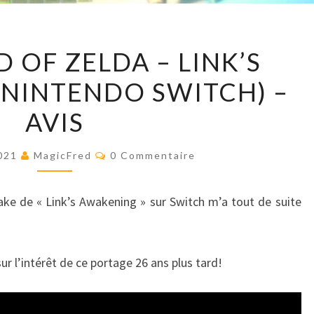
THE
 OF ZELDA – LINK’S
LEGEND
NINTENDO SWITCH) –
OF
ZELDA
AVIS
–
LINK’S
Commentaires
2021
MagicFred
0 Commentaire
AWAKENING
(NINTENDO
e de « Link’s Awakening » sur Switch m’a tout de suite
SWITCH)
–
AVIS
r l’intérêt de ce portage 26 ans plus tard!