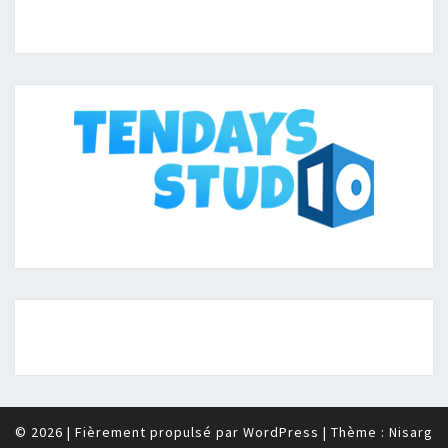
© 2026
|
Fièrement propulsé par
WordPress
|
Thème :
Nisarg