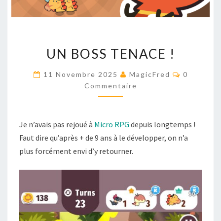
UN
UN BOSS TENACE !
BOSS
TENACE
Commenta
11 Novembre 2025
MagicFred
0
!
Commentaire
Je n’avais pas rejoué à
Micro RPG
depuis longtemps !
Faut dire qu’après + de 9 ans à le développer, on n’a
plus forcément envi d’y retourner.